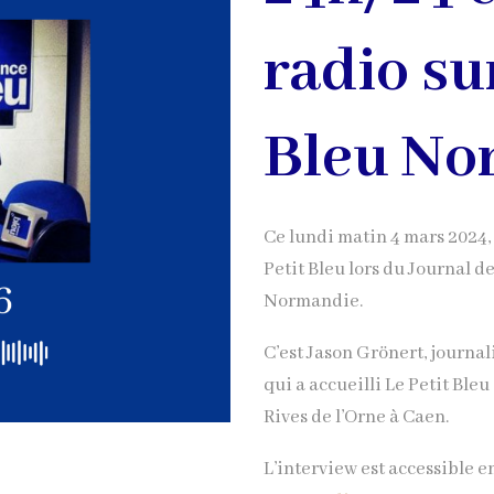
radio su
Bleu No
Ce lundi matin 4 mars 2024
Petit Bleu lors du Journal de
Normandie.
C’est Jason Grönert, journa
qui a accueilli Le Petit Bleu
Rives de l’Orne à Caen.
L’interview est accessible e